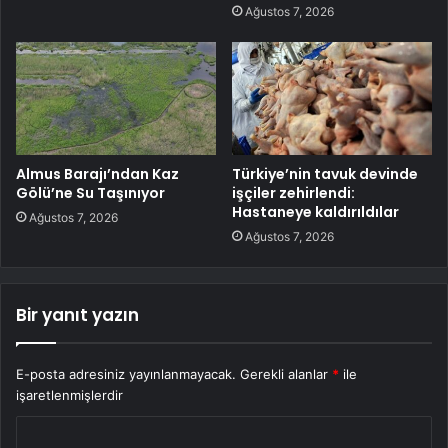
Ağustos 7, 2026
Almus Barajı’ndan Kaz
Türkiye’nin tavuk devinde
Gölü’ne Su Taşınıyor
işçiler zehirlendi:
Hastaneye kaldırıldılar
Ağustos 7, 2026
Ağustos 7, 2026
Bir yanıt yazın
E-posta adresiniz yayınlanmayacak.
Gerekli alanlar
*
ile
işaretlenmişlerdir
Y