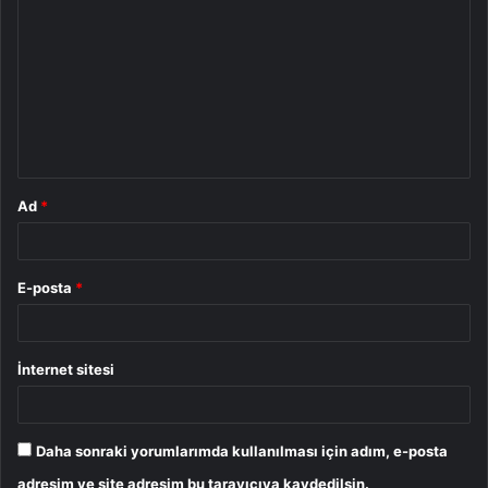
o
r
u
m
*
Ad
*
E-posta
*
İnternet sitesi
Daha sonraki yorumlarımda kullanılması için adım, e-posta
adresim ve site adresim bu tarayıcıya kaydedilsin.