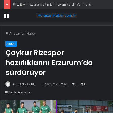
Filiz Eryılmaz gram altın için rakam verdi: Yarın akşama işaret etti
Menü
Anasayfa
/
Haber
Haber
Çaykur Rizespor
hazırlıklarını Erzurum’da
sürdürüyor
SERKAN YAYIKÇI
Temmuz 23, 2023
0
6
Bir dakikadan az