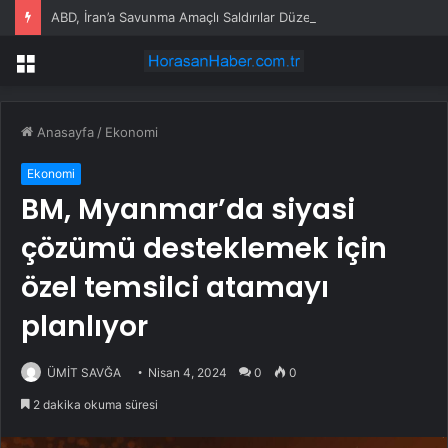
ABD, İran’a Savunma Amaçlı Saldırılar Düzenledi
Menü
Anasayfa
/
Ekonomi
Ekonomi
BM, Myanmar’da siyasi
çözümü desteklemek için
özel temsilci atamayı
planlıyor
ÜMİT SAVĞA
Nisan 4, 2024
0
0
2 dakika okuma süresi