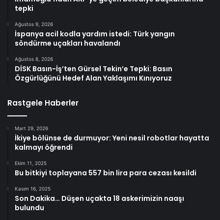
tepki
Ağustos 9, 2026
İspanya acil kodla yardım istedi: Türk yangın
söndürme uçakları havalandı
Ağustos 8, 2026
DİSK Basın-İş’ten Gürsel Tekin’e Tepki: Basın
Özgürlüğünü Hedef Alan Yaklaşımı Kınıyoruz
Rastgele Haberler
Mart 29, 2026
İkiye bölünse de durmuyor: Yeni nesil robotlar hayatta
kalmayı öğrendi
Ekim 11, 2025
Bu bitkiyi toplayana 557 bin lira para cezası kesildi
Kasım 16, 2025
Son Dakika… Düşen uçakta 18 askerimizin naaşı
bulundu