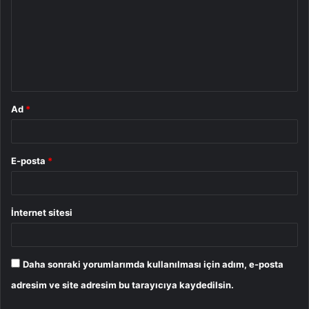
r
u
m
*
Ad
*
E-posta
*
İnternet sitesi
Daha sonraki yorumlarımda kullanılması için adım, e-posta
adresim ve site adresim bu tarayıcıya kaydedilsin.