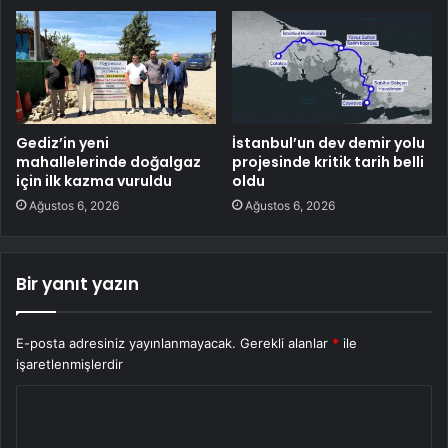
Gediz’in yeni
İstanbul’un dev demir yolu
mahallelerinde doğalgaz
projesinde kritik tarih belli
için ilk kazma vuruldu
oldu
Ağustos 6, 2026
Ağustos 6, 2026
Bir yanıt yazın
E-posta adresiniz yayınlanmayacak.
Gerekli alanlar
*
ile
işaretlenmişlerdir
Y
o