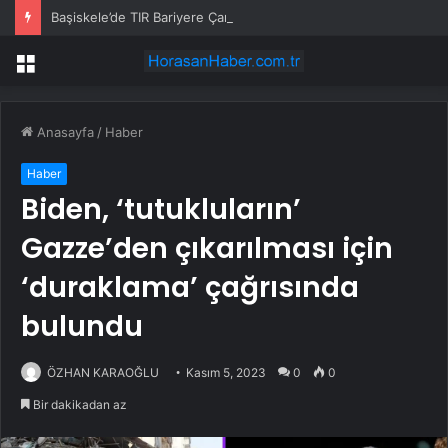
Başiskele’de TIR Bariyere Çarptı, Sürücü Kurtuldu
Menü
Anasayfa
/
Haber
Haber
Biden, ‘tutukluların’
Gazze’den çıkarılması için
‘duraklama’ çağrısında
bulundu
ÖZHAN KARAOĞLU
Kasım 5, 2023
0
0
Bir dakikadan az