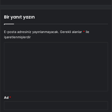
Bir yanıt yazın
E-posta adresiniz yayınlanmayacak.
Gerekli alanlar
*
ile
işaretlenmişlerdir
Y
o
r
u
m
*
Ad
*