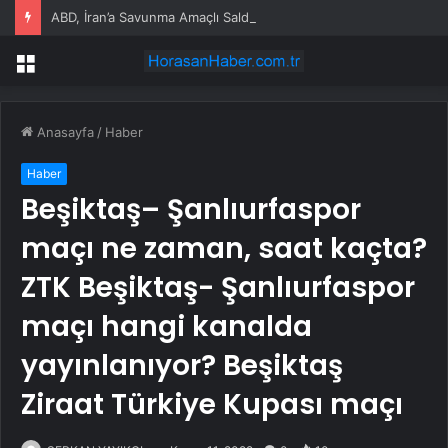
ABD, İran’a Savunma Amaçlı Saldırılar Düzenledi
Menü
Anasayfa
/
Haber
Haber
Beşiktaş– Şanlıurfaspor
maçı ne zaman, saat kaçta?
ZTK Beşiktaş- Şanlıurfaspor
maçı hangi kanalda
yayınlanıyor? Beşiktaş
Ziraat Türkiye Kupası maçı