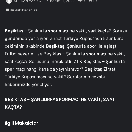
SERKAN YAYIKÇI
Kasım 11, 2022
0
10
Bir dakikadan az
Beşiktaş
– Şanlıurfa
spor
maçı ne vakit, saat kaçta? Sorusu
gündemde yer alıyor. Ziraat Türkiye Kupası’nda 5.tur kura
çekiminin akabinde
Beşiktaş
, Şanlıurfa
spor
ile eşleşti.
Futbolseverler ise Beşiktaş – Şanlıurfa
spor
maçı ne vakit,
saat kaçta? Sorusunu merak etti. ZTK Beşiktaş – Şanlıurfa
spor
maçı hangi kanalda yayınlanıyor? Beşiktaş Ziraat
Türkiye Kupası maçı ne vakit? Sorularının cevabı
haberimizde yer alıyor.
BEŞİKTAŞ – ŞANLIURFASPORMAÇI NE VAKİT, SAAT
KAÇTA?
İlgili Makaleler