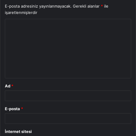
E-posta adresiniz yayınlanmayacak.
Gerekli alanlar
*
ile
işaretlenmişlerdir
Y
o
r
u
m
*
Ad
*
E-posta
*
İnternet sitesi