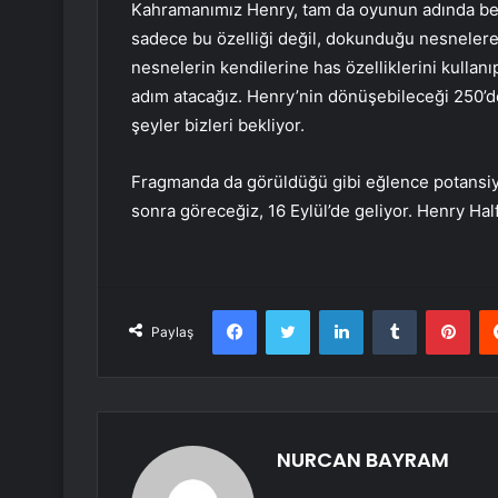
Kahramanımız Henry, tam da oyunun adında belirt
sadece bu özelliği değil, dokunduğu nesnelere
nesnelerin kendilerine has özelliklerini kulla
adım atacağız. Henry’nin dönüşebileceği 250’de
şeyler bizleri bekliyor.
Fragmanda da görüldüğü gibi eğlence potansiyel
sonra göreceğiz, 16 Eylül’de geliyor. Henry Half
Facebook
Twitter
LinkedIn
Tumblr
Pint
Paylaş
NURCAN BAYRAM