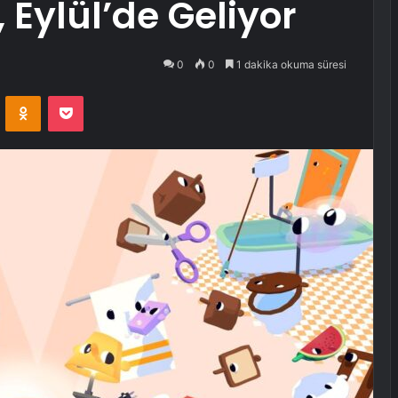
 Eylül’de Geliyor
0
0
1 dakika okuma süresi
VKontakte
Odnoklassniki
Pocket