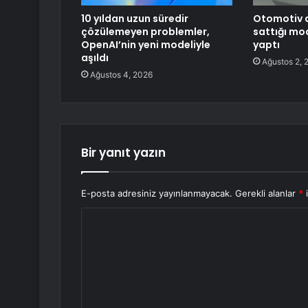
10 yıldan uzun süredir
Otomotiv d
çözülemeyen problemler,
sattığı mod
OpenAI’nin yeni modeliyle
yaptı
aşıldı
Ağustos 2, 
Ağustos 4, 2026
Bir yanıt yazın
E-posta adresiniz yayınlanmayacak.
Gerekli alanlar
*
i
Y
o
r
u
m