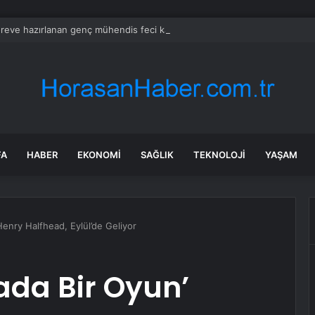
öreve hazırlanan genç mühendis feci kazada can verdi!
FA
HABER
EKONOMI
SAĞLIK
TEKNOLOJI
YAŞAM
enry Halfhead, Eylül’de Geliyor
da Bir Oyun’