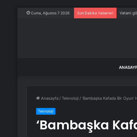
Vatani g
Cuma, Ağustos 7 2026
Son Dakika Haberleri
ANASAY
Anasayfa
/
Teknoloji
/
‘Bambaşka Kafada Bir Oyun’ H
Teknoloji
‘Bambaşka Kafa