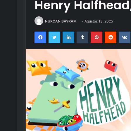
Henry Halfhead,
NURCAN BAYRAM
Ağustos 13, 2025
Facebook
Twitter
LinkedIn
Tumblr
Pinterest
Reddit