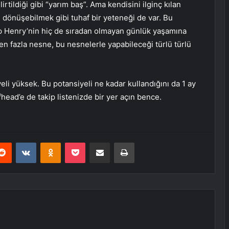
ildiği gibi “yarım baş”. Ama kendisini ilginç kılan
 dönüşebilmek gibi tuhaf bir yeteneği de var. Bu
nıp Henry’nin hiç de sıradan olmayan günlük yaşamına
n fazla nesne, bu nesnelerle yapabileceği türlü türlü
i yüksek. Bu potansiyeli ne kadar kullandığını da 1 ay
head’e de takip listenizde bir yer açın bence.
erest
Reddit
VKontakte
Odnoklassniki
Pocket
E-Posta ile paylaş
Yazdır