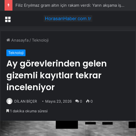
Filiz Eryılmaz gram altın için rakam verdi: Yarın akşama işaret etti
Menü
Anasayfa
/
Teknoloji
Teknoloji
Ay görevlerinden gelen
gizemli kayıtlar tekrar
inceleniyor
DİLAN BİÇER
Mayıs 23, 2026
0
0
1 dakika okuma süresi