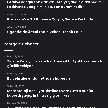
Fethiye yangın son dakika: Fethiye yangın olayı nedir?
Fethiye’de yangın mı çıktı, son durum nedir?
Ağustos 7, 2026
Başiskele’de TIR Bariyere Çarptı, Sürücü Kurtuldu
Ağustos 7, 2026
Uganda’da 3 Yeni Ebola Vakası Tespit Edildi
Rastgele Haberler
Mart 12, 2026
Serdar Ortaç’ın son hali ortaya çıktı: Ayakta durmakta
güçlük çekiyor
Mart 18, 2025
Bu belirtiler endometriozis habercisi
Şubat 11, 2026
Meteoroloji’den uyarı üstüne uyarı! Yurtta bugün
kuvvetli yağış, fırtına ve çığ tehlikesi
Haziran 30, 2025
AK Parti Genel Başkan Yardımcısı Zorlu, Kırşehir’de