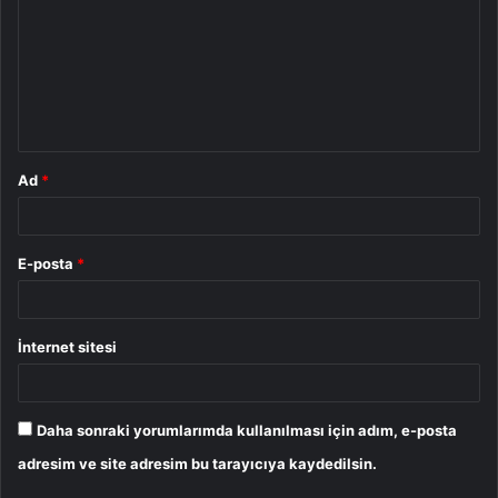
r
u
m
*
Ad
*
E-posta
*
İnternet sitesi
Daha sonraki yorumlarımda kullanılması için adım, e-posta
adresim ve site adresim bu tarayıcıya kaydedilsin.