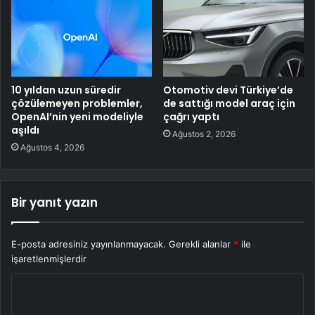
10 yıldan uzun süredir
Otomotiv devi Türkiye’de
çözülemeyen problemler,
de sattığı model araç için
OpenAI’nin yeni modeliyle
çağrı yaptı
aşıldı
Ağustos 2, 2026
Ağustos 4, 2026
Bir yanıt yazın
E-posta adresiniz yayınlanmayacak.
Gerekli alanlar
*
ile
işaretlenmişlerdir
Y
o