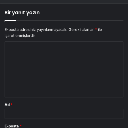
Bir yanıt yazın
E-posta adresiniz yayınlanmayacak.
Gerekli alanlar
*
ile
işaretlenmişlerdir
Y
o
r
u
m
*
Ad
*
E-posta
*