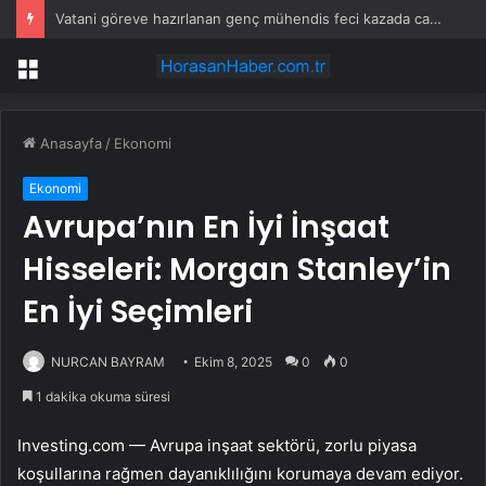
Vatani göreve hazırlanan genç mühendis feci kazada can verdi!
Menü
Anasayfa
/
Ekonomi
Ekonomi
Avrupa’nın En İyi İnşaat
Hisseleri: Morgan Stanley’in
En İyi Seçimleri
NURCAN BAYRAM
Ekim 8, 2025
0
0
1 dakika okuma süresi
Investing.com — Avrupa inşaat sektörü, zorlu piyasa
koşullarına rağmen dayanıklılığını korumaya devam ediyor.