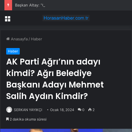
Başkan Altay: “Genç KOMEK ve Bilgehanelerde 30 Bin Öğrencimiz Yaz Aylarını Bizimle Birlikte Geçiriyor”
Menü
Anasayfa
/
Haber
Haber
AK Parti Ağrı’nın adayı
kimdi? Ağrı Belediye
Başkanı Adayı Mehmet
Salih Aydın Kimdir?
SERKAN YAYIKÇI
Ocak 18, 2024
0
2
2 dakika okuma süresi