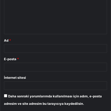
r
u
m
*
Ad
*
E-posta
*
İnternet sitesi
Daha sonraki yorumlarımda kullanılması için adım, e-posta
adresim ve site adresim bu tarayıcıya kaydedilsin.