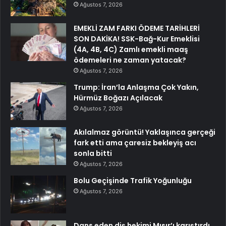
Ağustos 7, 2026
EMEKLİ ZAM FARKI ÖDEME TARİHLERİ
SON DAKİKA! SSK-Bağ-Kur Emeklisi
(4A, 4B, 4C) Zamlı emekli maaş
ödemeleri ne zaman yatacak?
Ağustos 7, 2026
Trump: İran’la Anlaşma Çok Yakın,
Hürmüz Boğazı Açılacak
Ağustos 7, 2026
Akılalmaz görüntü! Yaklaşınca gerçeği
fark etti ama çaresiz bekleyiş acı
sonla bitti
Ağustos 7, 2026
Bolu Geçişinde Trafik Yoğunluğu
Ağustos 7, 2026
Dans eden diş hekimi Mısır’ı karıştırdı