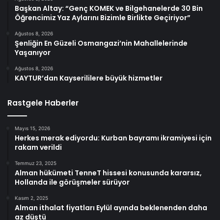
Başkan Altay: “Genç KOMEK ve Bilgehanelerde 30 Bin
Öğrencimiz Yaz Aylarını Bizimle Birlikte Geçiriyor”
Ağustos 8, 2026
Şenliğin En Güzeli Osmangazi’nin Mahallelerinde
Yaşanıyor
Ağustos 8, 2026
KAYTUR’dan Kayserililere büyük hizmetler
Rastgele Haberler
Mayıs 15, 2026
Herkes merak ediyordu: Kurban bayramı ikramiyesi için
rakam verildi
Temmuz 23, 2025
Alman hükümeti TenneT hissesi konusunda kararsız,
Hollanda ile görüşmeler sürüyor
Kasım 2, 2025
Alman ithalat fiyatları Eylül ayında beklenenden daha
az düştü