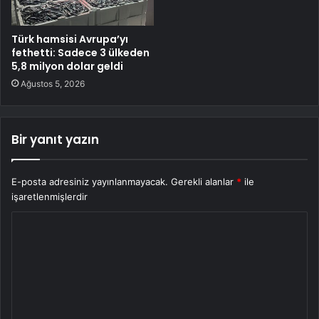
Türk hamsisi Avrupa’yı
fethetti: Sadece 3 ülkeden
5,8 milyon dolar geldi
Ağustos 5, 2026
Bir yanıt yazın
E-posta adresiniz yayınlanmayacak.
Gerekli alanlar
*
ile
işaretlenmişlerdir
Y
o
r
u
m