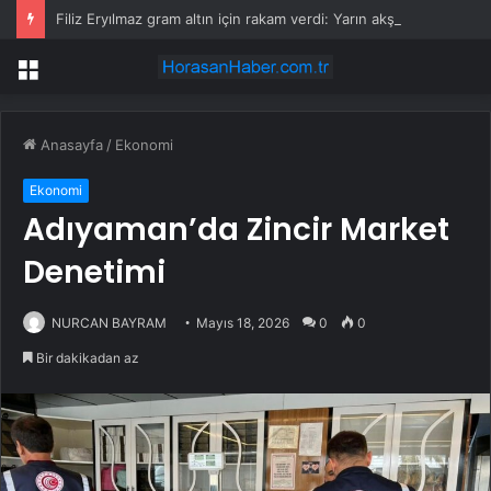
Filiz Eryılmaz gram altın için rakam verdi: Yarın akşama işaret etti
Menü
Anasayfa
/
Ekonomi
Ekonomi
Adıyaman’da Zincir Market
Denetimi
NURCAN BAYRAM
Mayıs 18, 2026
0
0
Bir dakikadan az