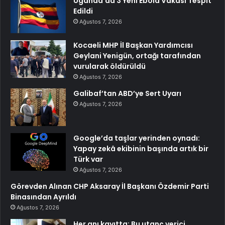
Uganda’da 3 Yeni Ebola Vakası Tespit
Edildi
Ağustos 7, 2026
Kocaeli MHP İl Başkan Yardımcısı
Geylani Yenigün, ortağı tarafından
vurularak öldürüldü
Ağustos 7, 2026
Galibaf’tan ABD’ye Sert Uyarı
Ağustos 7, 2026
Google’da taşlar yerinden oynadı:
Yapay zekâ ekibinin başında artık bir
Türk var
Ağustos 7, 2026
Görevden Alınan CHP Aksaray İl Başkanı Özdemir Parti
Binasından Ayrıldı
Ağustos 7, 2026
Her anı kayıtta: Bu utanç verici