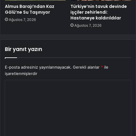
Almus Barajı’ndan Kaz
Türkiye’nin tavuk devinde
Gölü’ne Su Taşınıyor
işçiler zehirlendi:
Hastaneye kaldırıldılar
Ağustos 7, 2026
Ağustos 7, 2026
Bir yanıt yazın
E-posta adresiniz yayınlanmayacak.
Gerekli alanlar
*
ile
işaretlenmişlerdir
Y
o
r
u
m
*