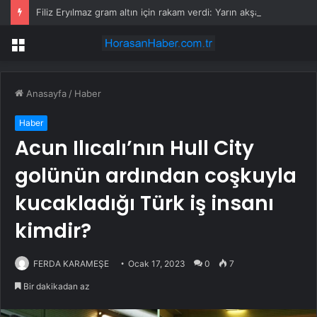
Filiz Eryılmaz gram altın için rakam verdi: Yarın akşama işaret etti
Menü
Anasayfa
/
Haber
Haber
Acun Ilıcalı’nın Hull City
golünün ardından coşkuyla
kucakladığı Türk iş insanı
kimdir?
FERDA KARAMEŞE
Ocak 17, 2023
0
7
Bir dakikadan az