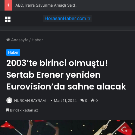
ABD, İran’a Savunma Amaçlı Saldırılar Düzenledi
Menü
Anasayfa
/
Haber
Haber
2003’te birinci olmuştu!
Sertab Erener yeniden
Eurovision’da sahne alacak
NURCAN BAYRAM
Mart 11, 2024
0
0
Bir dakikadan az