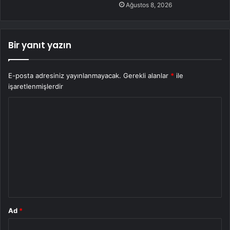
Ağustos 8, 2026
Bir yanıt yazın
E-posta adresiniz yayınlanmayacak.
Gerekli alanlar
*
ile
işaretlenmişlerdir
Y
o
r
u
m
*
Ad
*