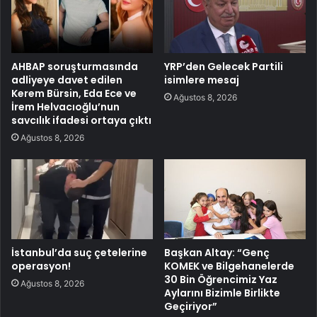
AHBAP soruşturmasında
YRP’den Gelecek Partili
adliyeye davet edilen
isimlere mesaj
Kerem Bürsin, Eda Ece ve
Ağustos 8, 2026
İrem Helvacıoğlu’nun
savcılık ifadesi ortaya çıktı
Ağustos 8, 2026
İstanbul’da suç çetelerine
Başkan Altay: “Genç
operasyon!
KOMEK ve Bilgehanelerde
30 Bin Öğrencimiz Yaz
Ağustos 8, 2026
Aylarını Bizimle Birlikte
Geçiriyor”